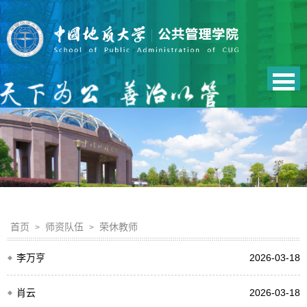
首页
师资队伍
荣休教师
>
>
李万亨
2026-03-18
肖云
2026-03-18