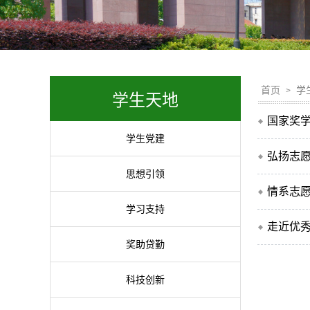
首页
学
>
学生天地
国家奖
学生党建
弘扬志
思想引领
情系志
学习支持
走近优秀
奖助贷勤
科技创新