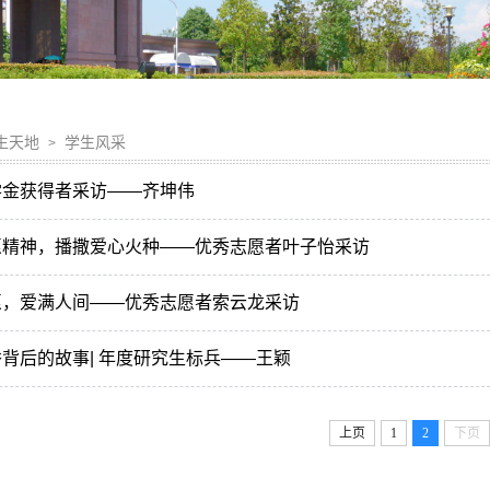
生天地
学生风采
>
学金获得者采访——齐坤伟
愿精神，播撒爱心火种——优秀志愿者叶子怡采访
愿，爱满人间——优秀志愿者索云龙采访
背后的故事| 年度研究生标兵——王颖
上页
1
2
下页